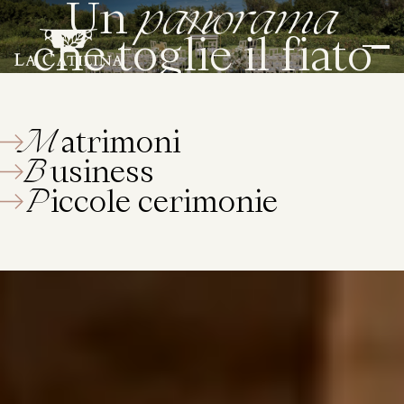
panorama
Un
che toglie il fiato
M
atrimoni
B
usiness
P
iccole cerimonie